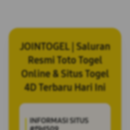
JOINTOGEL | Saluran
Resmi Toto Togel
Online & Situs Togel
4D Terbaru Hari Ini
INFORMASI SITUS
#f9d509