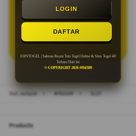
LOGIN
Minimal Withdraw Rp 50.000
DAFTAR
LOGIN
DAFTAR
JOINTOGEL | Saluran Resmi Toto Togel Online & Situs Togel 4D
Terbaru Hari Ini
© COPYRIGHT 2026 #f9d509
Layer Popup Close
Slot Jackpot
>
#f9d509
>
SLOT
Buka
Footer Navigation
Products