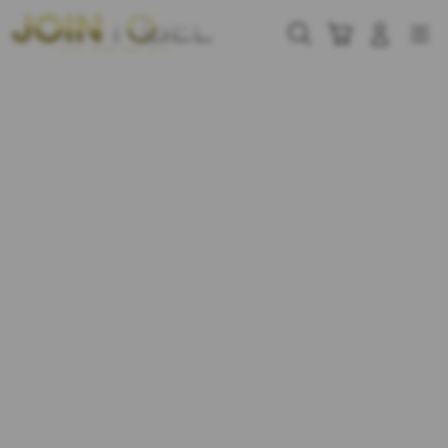
Skip
to
Cari
Troli
Login
Navigation
content