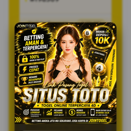
Penilaian Pengguna
5.236.895
Sistem Pembayaran
4 Metode
Layanan Support
24/7
Platform
Multi-Device
PENAWARAN SPESIAL
BONUS NEW MEMBER 150%
Minimal Deposit Rp. 10.000