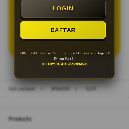
LOGIN
Minimal Withdraw Rp 50.000
DAFTAR
LOGIN
DAFTAR
JOINTOGEL | Saluran Resmi Toto Togel Online & Situs Togel 4D
Terbaru Hari Ini
© COPYRIGHT 2026 #f9d509
Layer Popup Close
Slot Jackpot
>
#f9d509
>
SLOT
Buka
Footer Navigation
Products