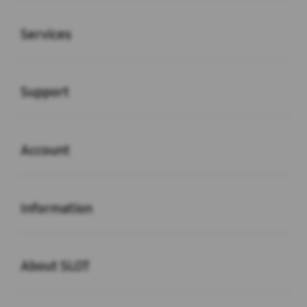
Buka
Services
Buka
Support
Buka
Account
Buka
Information
Buka
About SLOT