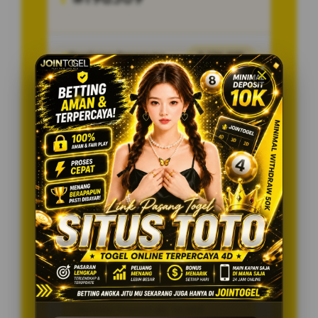
Penilaian Pengguna
5.236.895
Sistem Pembayaran
4 Metode
Layanan Support
24/7
Platform
Multi-Device
PENAWARAN SPESIAL
BONUS NEW MEMBER 150%
Minimal Deposit Rp. 10.000