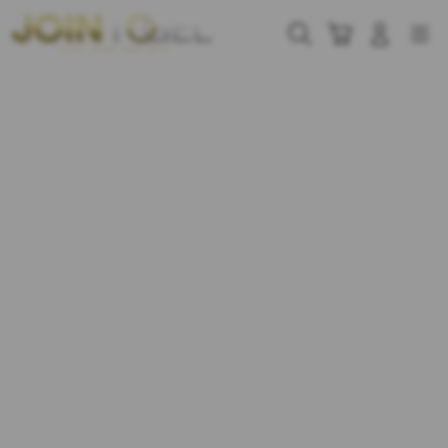
Skip
to
Cari
Troli
Login
Navigation
content