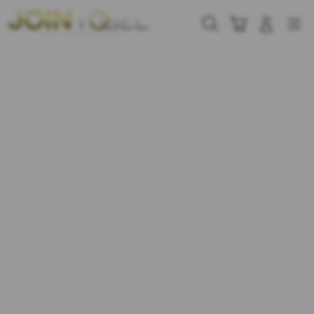
Skip
to
Cari
Troli
Login
Navigation
content