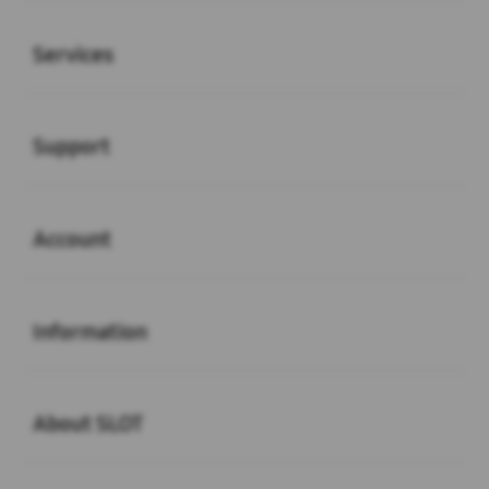
Buka
Services
Buka
Support
Buka
Account
Buka
Information
Buka
About SLOT