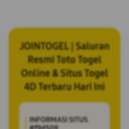
JOINTOGEL | Saluran
Resmi Toto Togel
Online & Situs Togel
4D Terbaru Hari Ini
INFORMASI SITUS
#f9d509