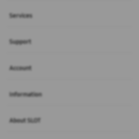
Buka
Services
Buka
Support
Buka
Account
Buka
Information
Buka
About SLOT