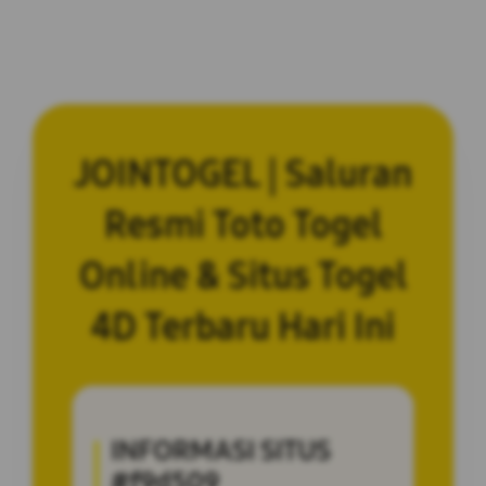
JOINTOGEL | Saluran
Resmi Toto Togel
Online & Situs Togel
4D Terbaru Hari Ini
INFORMASI SITUS
#f9d509