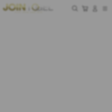
Skip
to
Cari
Troli
Login
Navigation
content