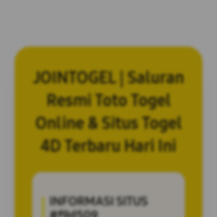
JOINTOGEL | Saluran
Resmi Toto Togel
Online & Situs Togel
4D Terbaru Hari Ini
INFORMASI SITUS
#f9d509