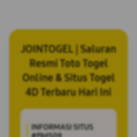
JOINTOGEL | Saluran
Resmi Toto Togel
Online & Situs Togel
4D Terbaru Hari Ini
INFORMASI SITUS
#f9d509