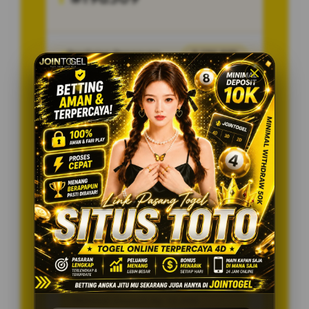
Penilaian Pengguna
5.236.895
Sistem Pembayaran
4 Metode
Layanan Support
24/7
Platform
Multi-Device
PENAWARAN SPESIAL
BONUS NEW MEMBER 150%
Minimal Deposit Rp. 10.000