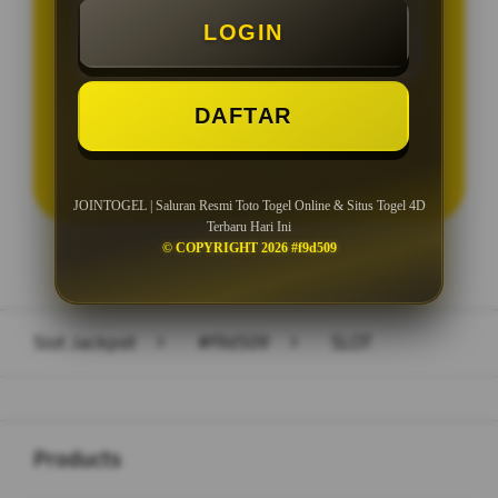
LOGIN
Minimal Withdraw Rp 50.000
DAFTAR
LOGIN
DAFTAR
JOINTOGEL | Saluran Resmi Toto Togel Online & Situs Togel 4D
Terbaru Hari Ini
© COPYRIGHT 2026 #f9d509
Layer Popup Close
Slot Jackpot
>
#f9d509
>
SLOT
Buka
Footer Navigation
Products