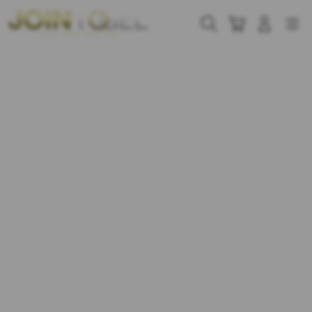
Skip
to
Cari
Troli
Login
Navigation
content