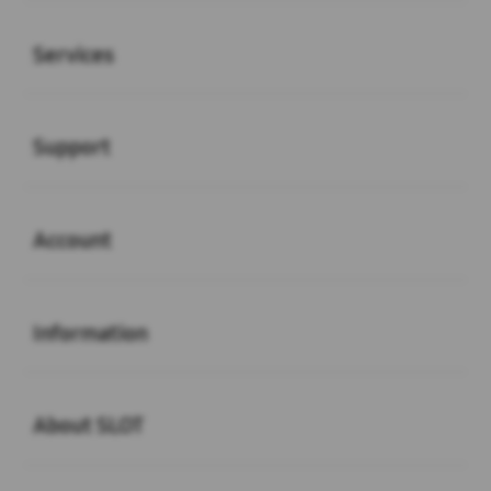
Buka
Services
Buka
Support
Buka
Account
Buka
Information
Buka
About SLOT