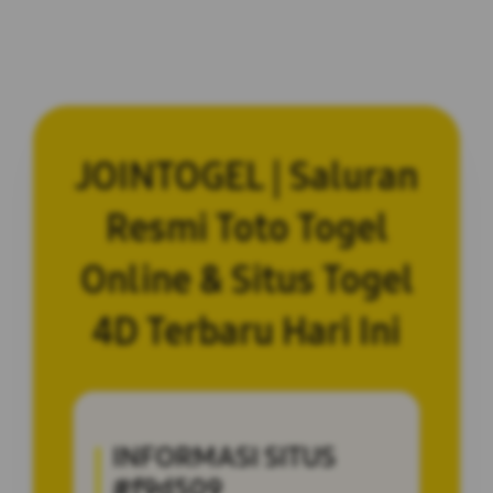
JOINTOGEL | Saluran
Resmi Toto Togel
Online & Situs Togel
4D Terbaru Hari Ini
INFORMASI SITUS
#f9d509