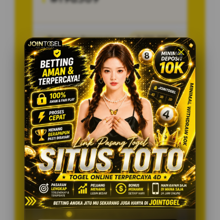
Penilaian Pengguna
5.236.895
Sistem Pembayaran
4 Metode
Layanan Support
24/7
Platform
Multi-Device
PENAWARAN SPESIAL
BONUS NEW MEMBER 150%
Minimal Deposit Rp. 10.000