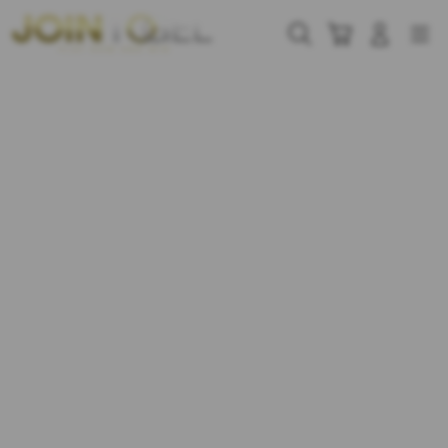
Skip
to
Cari
Troli
Login
Navigation
content