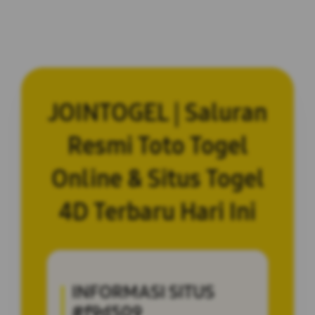
JOINTOGEL | Saluran
Resmi Toto Togel
Online & Situs Togel
4D Terbaru Hari Ini
INFORMASI SITUS
#f9d509