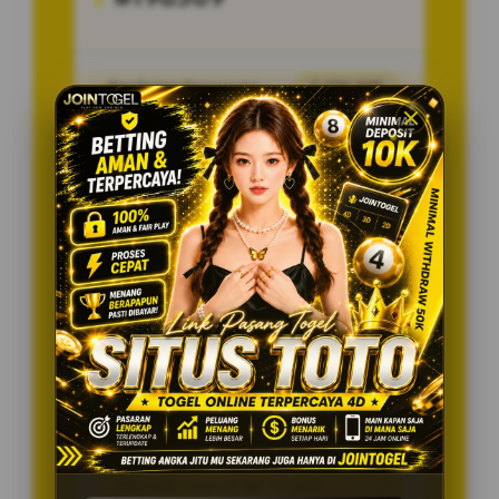
Penilaian Pengguna
5.236.895
Sistem Pembayaran
4 Metode
Layanan Support
24/7
Platform
Multi-Device
PENAWARAN SPESIAL
BONUS NEW MEMBER 150%
Minimal Deposit Rp. 10.000