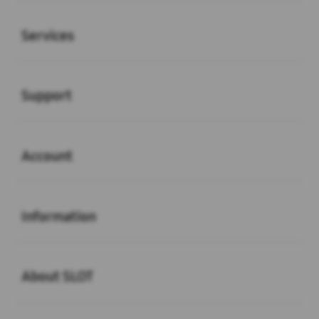
Buka
Services
Buka
Support
Buka
Account
Buka
Information
Buka
About SLOT