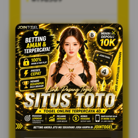
Penilaian Pengguna
5.236.895
Sistem Pembayaran
4 Metode
Layanan Support
24/7
Platform
Multi-Device
PENAWARAN SPESIAL
BONUS NEW MEMBER 150%
Minimal Deposit Rp. 10.000