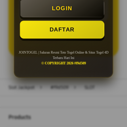
LOGIN
Minimal Withdraw Rp 50.000
DAFTAR
LOGIN
DAFTAR
JOINTOGEL | Saluran Resmi Toto Togel Online & Situs Togel 4D
Terbaru Hari Ini
© COPYRIGHT 2026 #f9d509
Layer Popup Close
Slot Jackpot
>
#f9d509
>
SLOT
Buka
Footer Navigation
Products