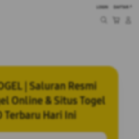
LOGIN
DAFTAR
Cari
Troli
Login/Sign-Up
Cari
GEL | Saluran Resmi
el Online & Situs Togel
 Terbaru Hari Ini