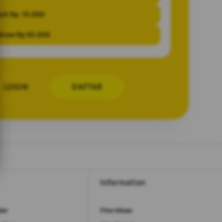
it Rp. 10.000
draw Rp 50.000
LOGIN
DAFTAR
Information
ber
Fitur Akses