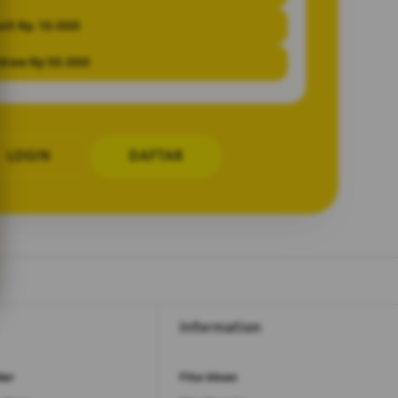
it Rp. 10.000
draw Rp 50.000
LOGIN
DAFTAR
Information
ber
Fitur Akses