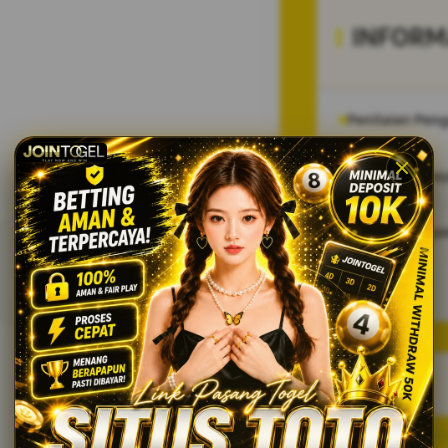
INFORMA
Penilaian Pen
Sistem Pemba
Layanan Suppo
+4 lebih
banyak
Platform
BONUS NEW 