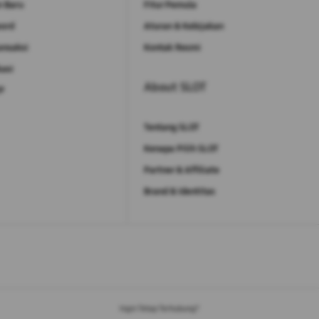
n Baru
Fitur Pemula
ord
Aturan & Kebijakan
ansaksi
Kontak Resmi
kasi
About SLOT
P
Tentang SLOT
Kenapa Pilih SLOT
Partner & Affiliate
Brand & Identitas
Ingin Tetap Terhubung?