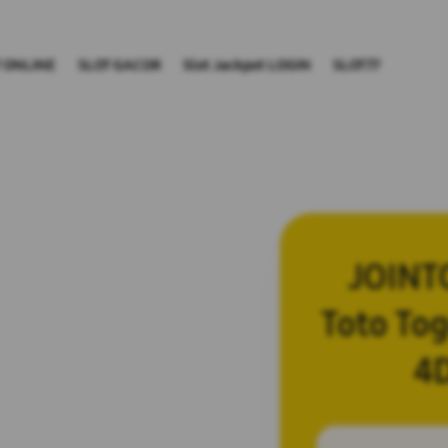
 ONLINE
SLOT GACOR
Slot Jackpot LOGIN
SLOT77
JOINTO
Toto Tog
4D