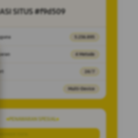
SI SITUS #f9d509
gguna
5.236.895
yaran
4 Metode
rt
24/7
Multi-Device
PENAWARAN SPESIAL
MEMBER 150%