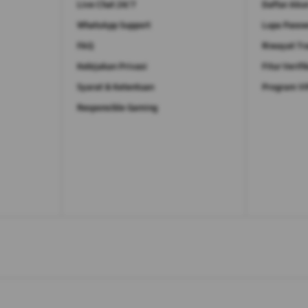
Live Chat 24/7
Daftar Aku
WhatsApp Support
Lupa Passw
FAQ
Riwayat Tr
Kebijakan Privasi
Fitur Verifi
Syarat & Ketentuan
Program VI
Responsible Gaming