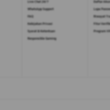
Live Chat 24/7
Daftar Aku
WhatsApp Support
Lupa Passw
FAQ
Riwayat Tr
Kebijakan Privasi
Fitur Verifi
Syarat & Ketentuan
Program VI
Responsible Gaming