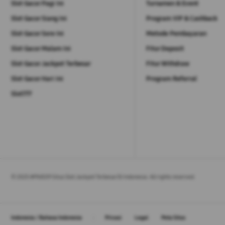
Slot Gacor Pagi Ini
Turnamen & Event
Slot Gacor Siang Ini
Program VIP & Cashback
Slot Gacor Sore Ini
Metode Pembayaran
Slot Gacor Malam Ini
Fitur Deposit
Slot Gacor Jackpot Terbesar
Fitur Withdraw
Slot Gacor Hari Ini
Program Referral
Slot777
© 2025 #f9d509 Situs Slot Jackpot Terbesar Di Indonesia. All rights reserved.
Privasi
Legal
Peta Situs
Indonesia / Bahasa Indonesia