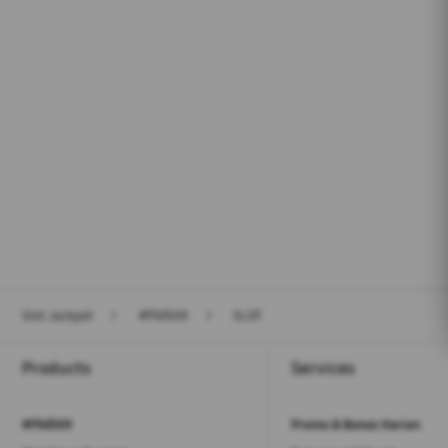
Layer Popup Close
Slot Jackpot
>
#f9d509
>
SLOT
Footer Navigation
Products
Services
#f9d509
Promo & Bonus Harian