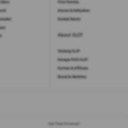
n Baru
Fitur Pemula
ord
Aturan & Kebijakan
ansaksi
Kontak Resmi
kasi
About SLOT
P
Tentang SLOT
Kenapa Pilih SLOT
Partner & Affiliate
Brand & Identitas
Ingin Tetap Terhubung?