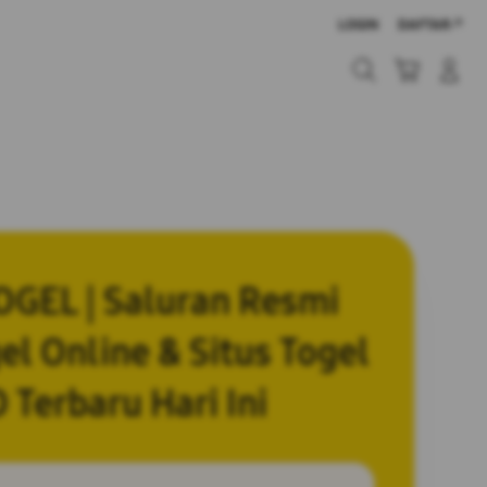
LOGIN
DAFTAR
Cari
Troli
Login/Sign-Up
Cari
GEL | Saluran Resmi
el Online & Situs Togel
 Terbaru Hari Ini