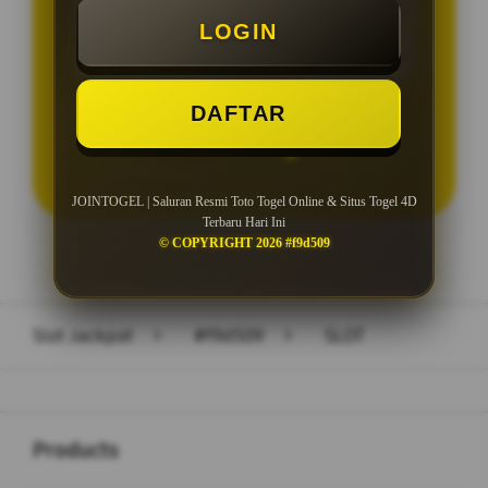
LOGIN
Minimal Withdraw Rp 50.000
DAFTAR
LOGIN
DAFTAR
JOINTOGEL | Saluran Resmi Toto Togel Online & Situs Togel 4D
Terbaru Hari Ini
© COPYRIGHT 2026 #f9d509
Layer Popup Close
Slot Jackpot
>
#f9d509
>
SLOT
Buka
Footer Navigation
Products