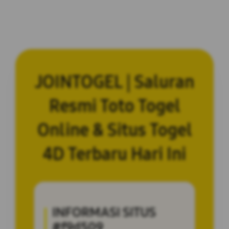
JOINTOGEL | Saluran
Resmi Toto Togel
Online & Situs Togel
4D Terbaru Hari Ini
INFORMASI SITUS
#f9d509