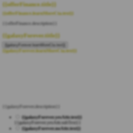
{{offerFinance.title}}
{{offerFinance.learnMoreCta.text}}
{{offerFinance.description}}
{{galaxyForever.title}}
{{galaxyForever.learnMoreCta.text}}
{{galaxyForever.learnMoreCta.text}}
{{galaxyForever.description}}
{{galaxyForever.yesAttr.text}}
{{galaxyForever.yesAttr.subText}}
{{galaxyForever.noAttr.text}}