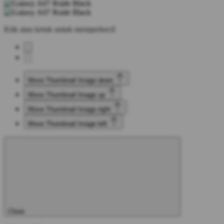
Klik atau ketuk untuk memperkecil
Move Thumbnail Image down
Move Thumbnail Image up
Move Thumbnail Image right
Move Thumbnail Image left
Close