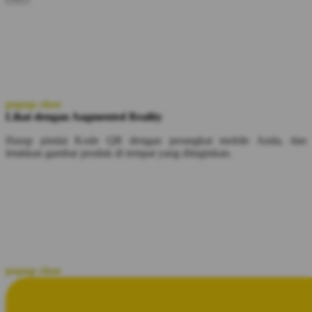
popup close
Lihat dengan Augmented Reality
Harap pindai Kode QR dengan perangkat mobile Anda, dan
letakkan gambar produk di tempat yang diinginkan.
popup close