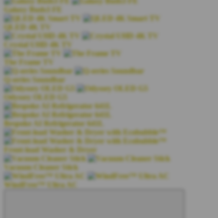
Galaxy Buds3 FE
QLED 4K TV
Crystal UHD 4K TV
The Frame TV
Q-series Soundbar
Odyssey OLED G5
Bespoke AI Refrigerator 641L
Front-load Washer & Dryer
Vacuum Cleaner Stick
WindFree™ Ultra AC