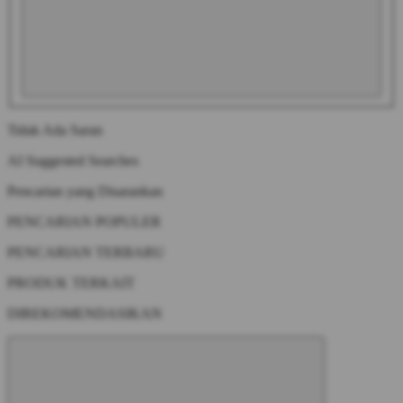
Tidak Ada Saran
AI Suggested Searches
Pencarian yang Disarankan
PENCARIAN POPULER
PENCARIAN TERBARU
PRODUK TERKAIT
DIREKOMENDASIKAN