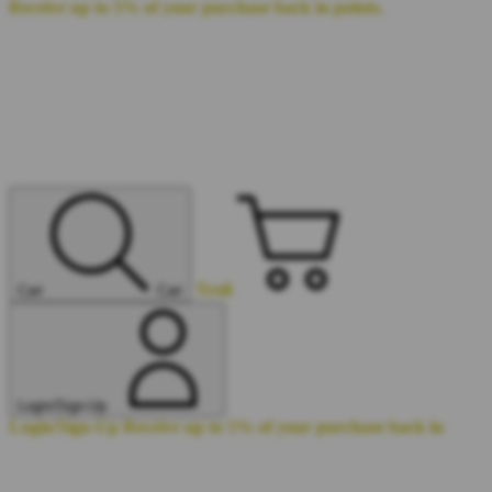
Receive up to 5% of your purchase back in points.
Troli
Cari
Cari
Login/Sign-Up
Login/Sign-Up
Receive up to 5% of your purchase back in