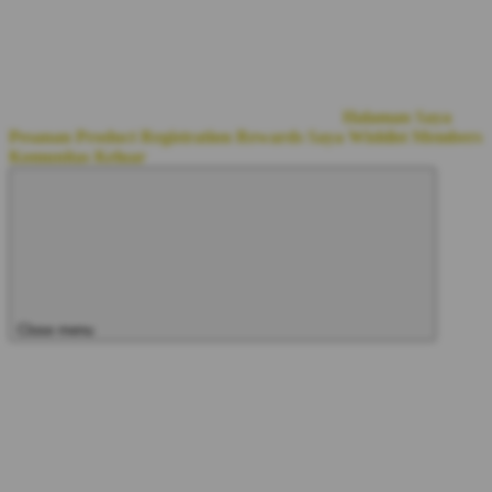
Halaman Saya
Pesanan
Product Registration
Rewards Saya
Wishlist
Members
Komunitas
Keluar
Close menu