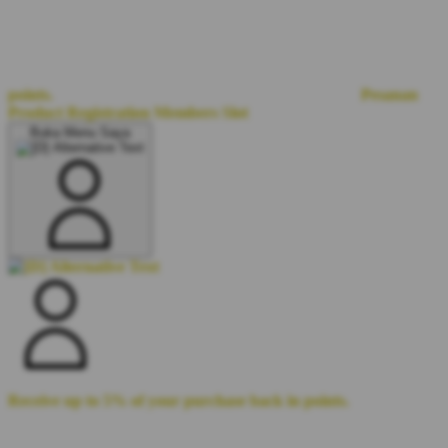
points.
Pesanan
Product Registration
Members
Slot
Buka Menu Saya
Receive up to 5% of your purchase back in points.