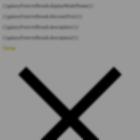
{{galaxyForeverResult.displayModelName}}
{{galaxyForeverResult.discountText1}}
{{galaxyForeverResult.description1}}
{{galaxyForeverResult.description2}}
Tutup