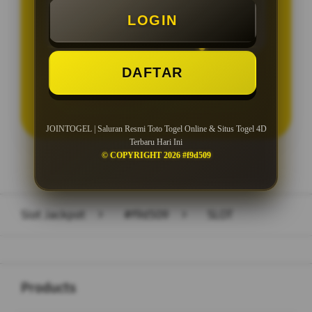
LOGIN
Minimal Withdraw Rp 50.000
DAFTAR
LOGIN
DAFTAR
JOINTOGEL | Saluran Resmi Toto Togel Online & Situs Togel 4D
Terbaru Hari Ini
© COPYRIGHT 2026 #f9d509
Layer Popup Close
Slot Jackpot
>
#f9d509
>
SLOT
Buka
Footer Navigation
Products