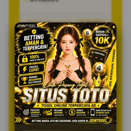
Penilaian Pengguna
5.236.895
Sistem Pembayaran
4 Metode
Layanan Support
24/7
Platform
Multi-Device
PENAWARAN SPESIAL
BONUS NEW MEMBER 150%
Minimal Deposit Rp. 10.000