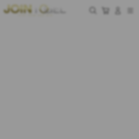
Skip
to
Cari
Troli
Login
Navigation
content