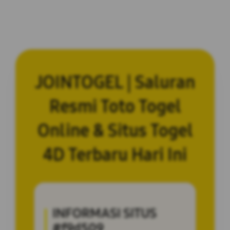
JOINTOGEL | Saluran
Resmi Toto Togel
Online & Situs Togel
4D Terbaru Hari Ini
INFORMASI SITUS
#f9d509