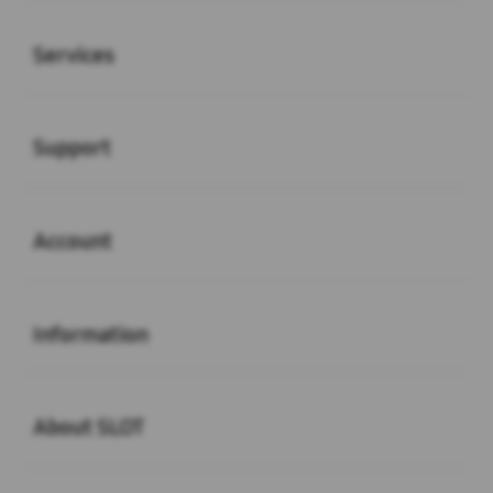
Buka
Services
Buka
Support
Buka
Account
Buka
Information
Buka
About SLOT