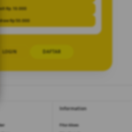
it Rp. 10.000
draw Rp 50.000
LOGIN
DAFTAR
Information
ber
Fitur Akses