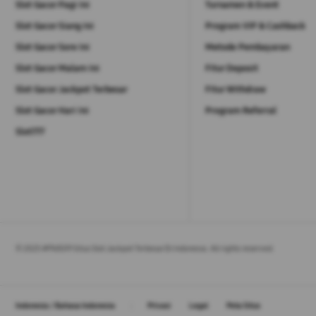
Slot Gacor Pagi Ini
Turnamen & Event
Slot Gacor Siang Ini
Program VIP & Cashback
Slot Gacor Sore Ini
Metode Pembayaran
Slot Gacor Malam Ini
Fitur Deposit
Slot Gacor Jackpot Terbesar
Fitur Withdraw
Slot Gacor Hari Ini
Program Referral
Slot777
© 2025 #f9d509 Situs Slot Jackpot Terbesar Di Indonesia. All rights reserved.
Privasi
Legal
Peta Situs
Indonesia / Bahasa Indonesia