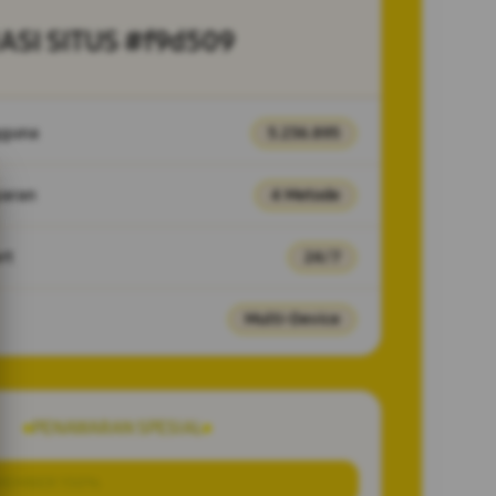
SI SITUS #f9d509
gguna
5.236.895
yaran
4 Metode
rt
24/7
Multi-Device
PENAWARAN SPESIAL
MEMBER 150%