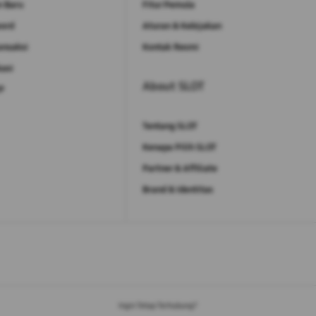
n Baru
Fitur Pemula
ord
Aturan & Kebijakan
ansaksi
Kontak Resmi
kasi
About SLOT
P
Tentang SLOT
Kenapa Pilih SLOT
Partner & Affiliate
Brand & Identitas
Ingin Tetap Terhubung?