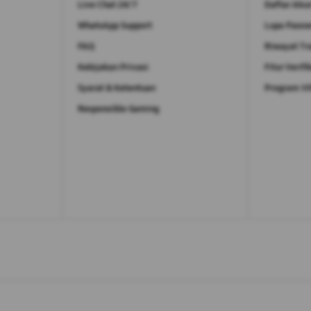
Live Chat 24/7
Daftar Aku
WhatsApp Support
Lupa Passw
FAQ
Riwayat Tr
Kebijakan Privasi
Fitur Verifi
Syarat & Ketentuan
Program VI
Responsible Gaming