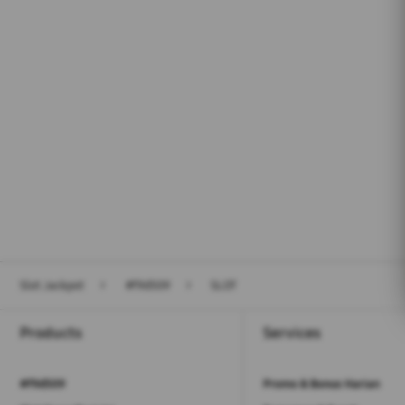
Layer Popup Close
Slot Jackpot
>
#f9d509
>
SLOT
Footer Navigation
Products
Services
#f9d509
Promo & Bonus Harian