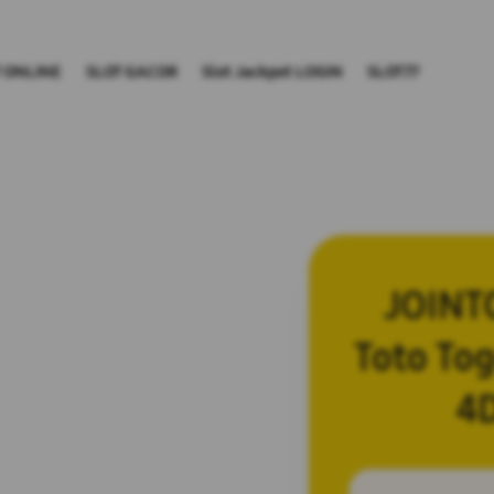
 ONLINE
SLOT GACOR
Slot Jackpot LOGIN
SLOT77
JOINTO
Toto Tog
4D