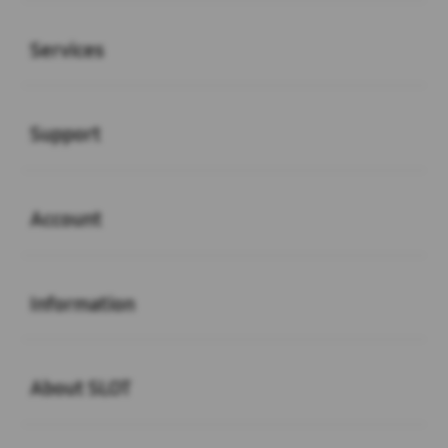
Buka
Services
Buka
Support
Buka
Account
Buka
Information
Buka
About SLOT