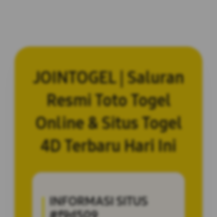
JOINTOGEL | Saluran
Resmi Toto Togel
Online & Situs Togel
4D Terbaru Hari Ini
INFORMASI SITUS
#f9d509