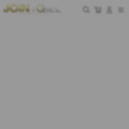
Skip
to
Cari
Troli
Login
Navigation
content