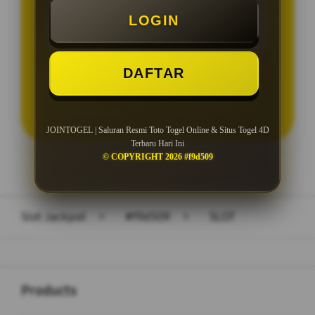
LOGIN
Minimal Withdraw Rp 50.000
DAFTAR
LOGIN
DAFTAR
JOINTOGEL | Saluran Resmi Toto Togel Online & Situs Togel 4D
Terbaru Hari Ini
© COPYRIGHT 2026 #f9d509
Layer Popup Close
Slot Jackpot
>
#f9d509
>
SLOT
Buka
Footer Navigation
Products