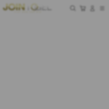
Skip
to
Cari
Troli
Login
Navigation
content