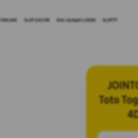
 ONLINE
SLOT GACOR
Slot Jackpot LOGIN
SLOT77
JOINTO
Toto Tog
4D