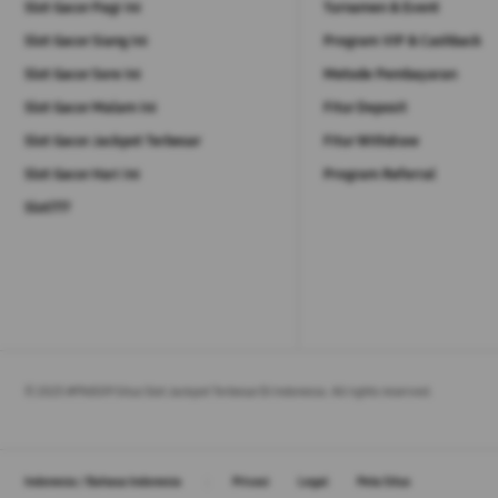
Slot Gacor Pagi Ini
Turnamen & Event
Slot Gacor Siang Ini
Program VIP & Cashback
Slot Gacor Sore Ini
Metode Pembayaran
Slot Gacor Malam Ini
Fitur Deposit
Slot Gacor Jackpot Terbesar
Fitur Withdraw
Slot Gacor Hari Ini
Program Referral
Slot777
© 2025 #f9d509 Situs Slot Jackpot Terbesar Di Indonesia. All rights reserved.
Privasi
Legal
Peta Situs
Indonesia / Bahasa Indonesia