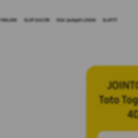
 ONLINE
SLOT GACOR
Slot Jackpot LOGIN
SLOT77
JOINTO
Toto Tog
4D