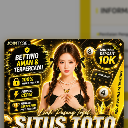
INFORMA
Penilaian Pen
Sistem Pemba
Layanan Suppo
+4 lebih
banyak
Platform
BONUS NEW 