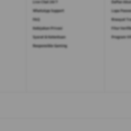
Live Chat 24/7
Daftar Aku
WhatsApp Support
Lupa Passw
FAQ
Riwayat Tr
Kebijakan Privasi
Fitur Verifi
Syarat & Ketentuan
Program VI
Responsible Gaming