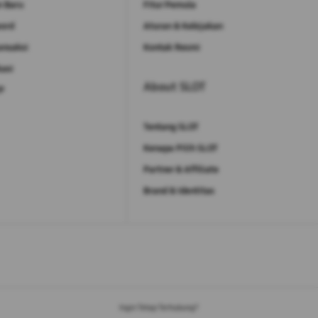
n Baru
Fitur Pemula
ord
Aturan & Kebijakan
ansaksi
Kontak Resmi
kasi
About SLOT
P
Tentang SLOT
Kenapa Pilih SLOT
Partner & Affiliate
Brand & Identitas
Ingin Tetap Terhubung?