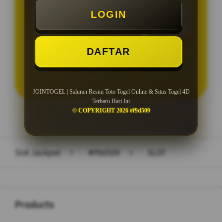
LOGIN
Minimal Withdraw Rp 50.000
DAFTAR
LOGIN
DAFTAR
JOINTOGEL | Saluran Resmi Toto Togel Online & Situs Togel 4D
Terbaru Hari Ini
© COPYRIGHT 2026 #f9d509
Layer Popup Close
Slot Jackpot
>
#f9d509
>
SLOT
Buka
Footer Navigation
Products