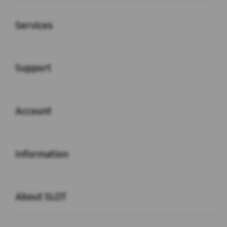
Buka
Services
Buka
Support
Buka
Account
Buka
Information
Buka
About SLOT