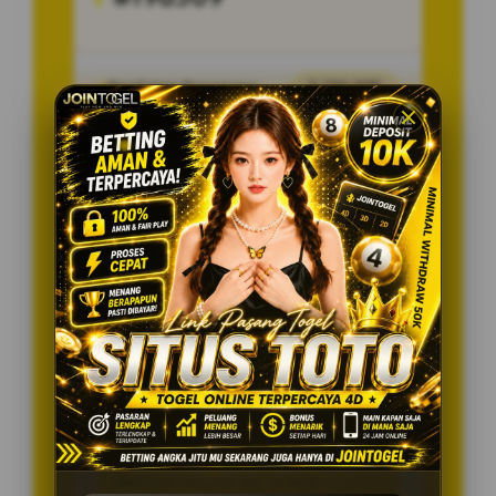
Penilaian Pengguna
5.236.895
Sistem Pembayaran
4 Metode
Layanan Support
24/7
Platform
Multi-Device
PENAWARAN SPESIAL
BONUS NEW MEMBER 150%
Minimal Deposit Rp. 10.000