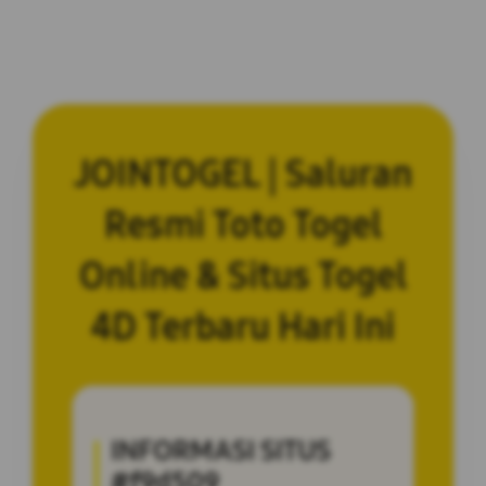
JOINTOGEL | Saluran
Resmi Toto Togel
Online & Situs Togel
4D Terbaru Hari Ini
INFORMASI SITUS
#f9d509