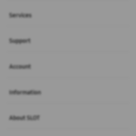
Buka
Services
Buka
Support
Buka
Account
Buka
Information
Buka
About SLOT