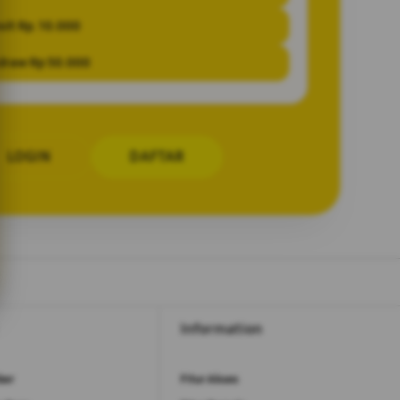
it Rp. 10.000
draw Rp 50.000
LOGIN
DAFTAR
Information
ber
Fitur Akses