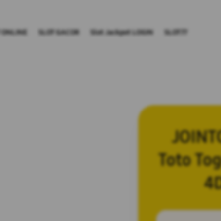
 ONLINE
SLOT GACOR
Slot Jackpot LOGIN
SLOT77
JOINTO
Toto Tog
4D