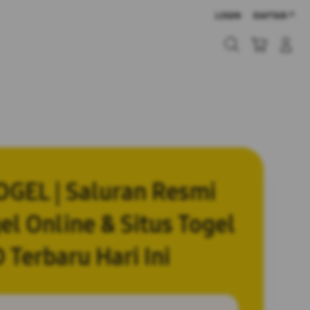
LOGIN
DAFTAR
Cari
Troli
Login/Sign-Up
Cari
GEL | Saluran Resmi
el Online & Situs Togel
 Terbaru Hari Ini