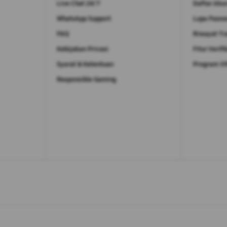
Live Chat 24/7
Daftar Aku
WhatsApp Support
Lupa Passw
FAQ
Riwayat Tr
Kebijakan Privasi
Fitur Verifi
Syarat & Ketentuan
Program VI
Responsible Gaming