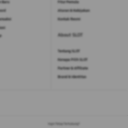
n Baru
Fitur Pemula
ord
Aturan & Kebijakan
ansaksi
Kontak Resmi
kasi
About SLOT
P
Tentang SLOT
Kenapa Pilih SLOT
Partner & Affiliate
Brand & Identitas
Ingin Tetap Terhubung?