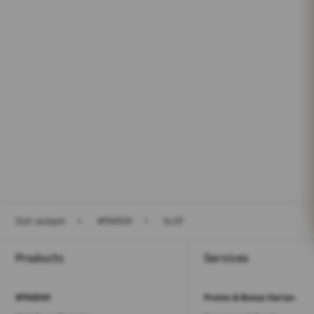
Layer Popup Close
Slot Jackpot
>
#f9d509
>
SLOT
Footer Navigation
Products
Services
#f9d509
Promo & Bonus Harian