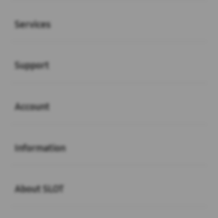
Buka
Services
Buka
Support
Buka
Account
Buka
Information
Buka
About SLOT