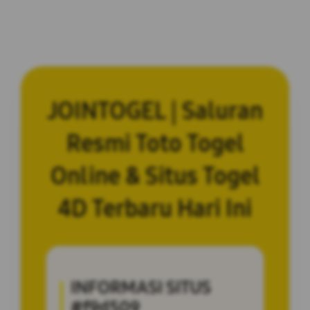
JOINTOGEL | Saluran
Resmi Toto Togel
Online & Situs Togel
4D Terbaru Hari Ini
INFORMASI SITUS
#f9d509