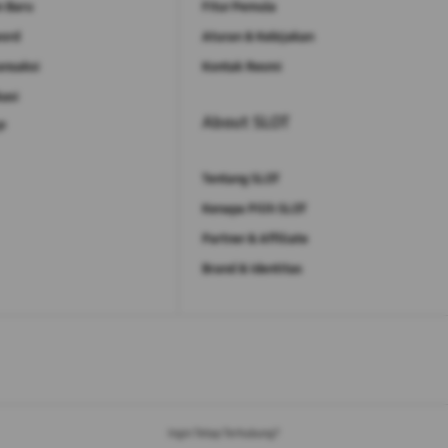
n Baru
Fitur Pemula
ord
Aturan & Kebijakan
ansaksi
Kontak Resmi
kasi
About SLOT
P
Tentang SLOT
Kenapa Pilih SLOT
Partner & Affiliate
Brand & Identitas
Ingin Tetap Terhubung?