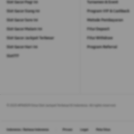
Slot Gacor Pagi Ini
Turnamen & Event
Slot Gacor Siang Ini
Program VIP & Cashback
Slot Gacor Sore Ini
Metode Pembayaran
Slot Gacor Malam Ini
Fitur Deposit
Slot Gacor Jackpot Terbesar
Fitur Withdraw
Slot Gacor Hari Ini
Program Referral
Slot777
© 2025 #f9d509 Situs Slot Jackpot Terbesar Di Indonesia. All rights reserved.
Privasi
Legal
Peta Situs
Indonesia / Bahasa Indonesia