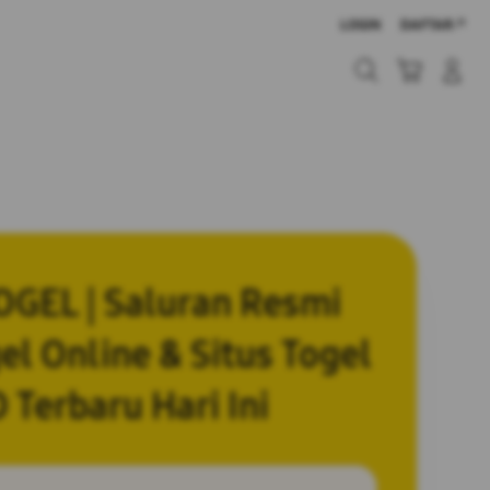
LOGIN
DAFTAR
Cari
Troli
Login/Sign-Up
Cari
GEL | Saluran Resmi
el Online & Situs Togel
 Terbaru Hari Ini