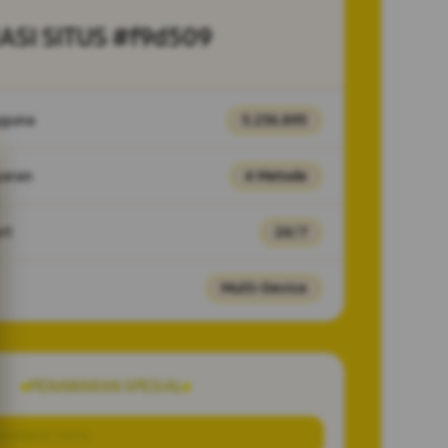
SI SITUS #f9d509
gguna
5.236.895
yaran
4 Metode
rt
24/7
Multi-Device
PENAWARAN SPESIAL
MEMBER 150%