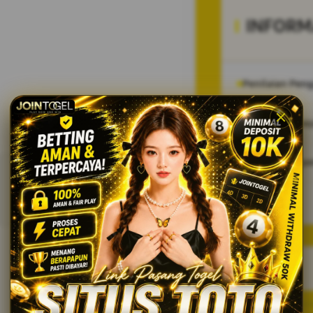
INFORMA
Penilaian Pen
Sistem Pemba
Layanan Suppo
+4 lebih
banyak
Platform
BONUS NEW 