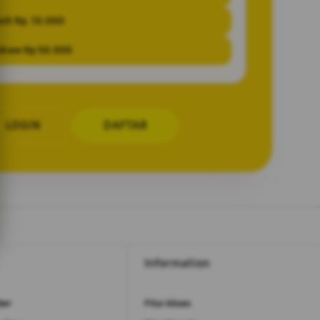
it Rp. 10.000
draw Rp 50.000
LOGIN
DAFTAR
Information
ber
Fitur Akses