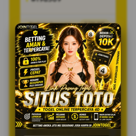
Penilaian Pengguna
5.236.895
Sistem Pembayaran
4 Metode
Layanan Support
24/7
Platform
Multi-Device
PENAWARAN SPESIAL
BONUS NEW MEMBER 150%
Minimal Deposit Rp. 10.000