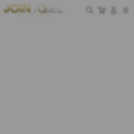
Skip
to
Cari
Troli
Login
Navigation
content