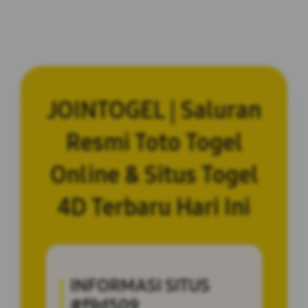
JOINTOGEL | Saluran
Resmi Toto Togel
Online & Situs Togel
4D Terbaru Hari Ini
INFORMASI SITUS
#f9d509