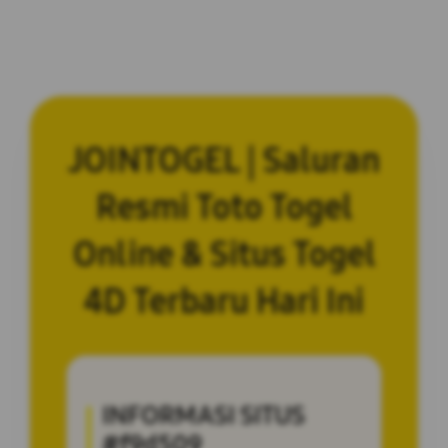
JOINTOGEL | Saluran
Resmi Toto Togel
Online & Situs Togel
4D Terbaru Hari Ini
INFORMASI SITUS
#f9d509