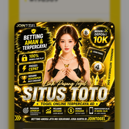
Penilaian Pengguna
5.236.895
Sistem Pembayaran
4 Metode
Layanan Support
24/7
Platform
Multi-Device
PENAWARAN SPESIAL
BONUS NEW MEMBER 150%
Minimal Deposit Rp. 10.000