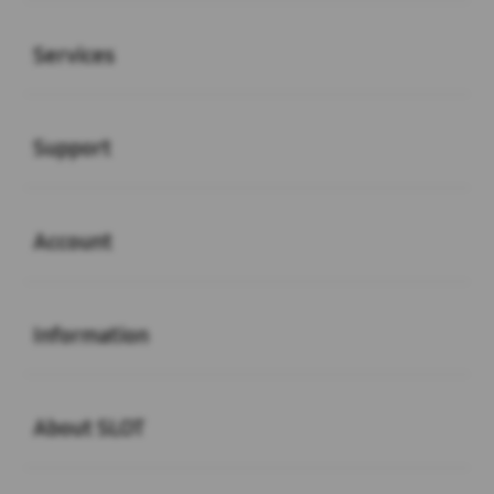
Buka
Services
Buka
Support
Buka
Account
Buka
Information
Buka
About SLOT