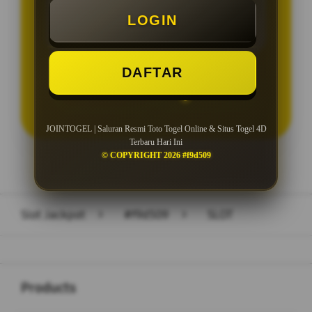
LOGIN
Minimal Withdraw Rp 50.000
DAFTAR
LOGIN
DAFTAR
JOINTOGEL | Saluran Resmi Toto Togel Online & Situs Togel 4D
Terbaru Hari Ini
© COPYRIGHT 2026 #f9d509
Layer Popup Close
Slot Jackpot
>
#f9d509
>
SLOT
Buka
Footer Navigation
Products