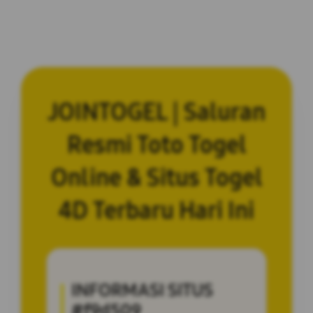
JOINTOGEL | Saluran
Resmi Toto Togel
Online & Situs Togel
4D Terbaru Hari Ini
INFORMASI SITUS
#f9d509