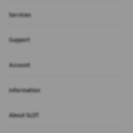
Buka
Services
Buka
Support
Buka
Account
Buka
Information
Buka
About SLOT