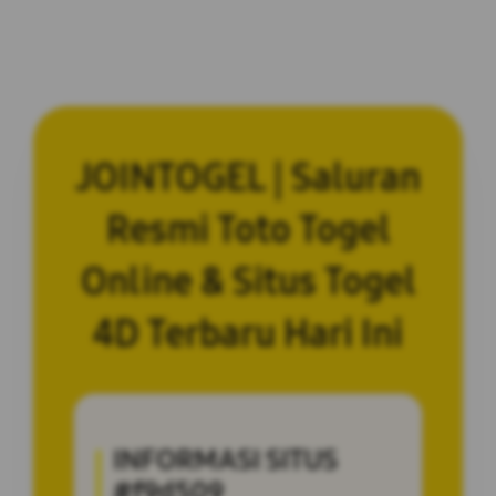
JOINTOGEL | Saluran
Resmi Toto Togel
Online & Situs Togel
4D Terbaru Hari Ini
INFORMASI SITUS
#f9d509