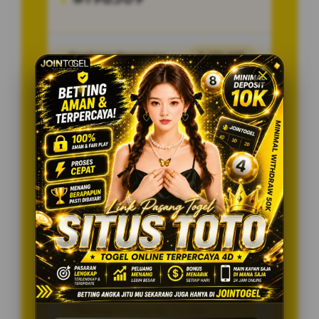
Penilaian Pengguna
5.236.895
Sistem Pembayaran
4 Metode
Layanan Support
24/7
Platform
Multi-Device
PENAWARAN SPESIAL
BONUS NEW MEMBER 150%
Minimal Deposit Rp. 10.000