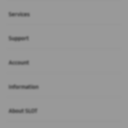
Buka
Services
Buka
Support
Buka
Account
Buka
Information
Buka
About SLOT