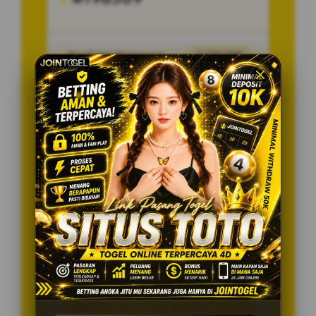
Penilaian Pengguna
5.236.895
Sistem Pembayaran
4 Metode
Layanan Support
24/7
Platform
Multi-Device
PENAWARAN SPESIAL
BONUS NEW MEMBER 150%
Minimal Deposit Rp. 10.000