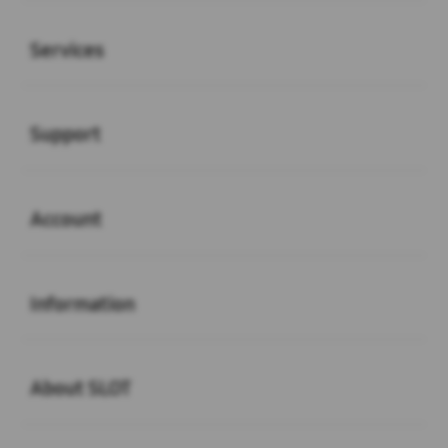
Buka
Services
Buka
Support
Buka
Account
Buka
Information
Buka
About SLOT