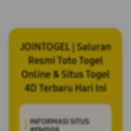
JOINTOGEL | Saluran
Resmi Toto Togel
Online & Situs Togel
4D Terbaru Hari Ini
INFORMASI SITUS
#f9d509