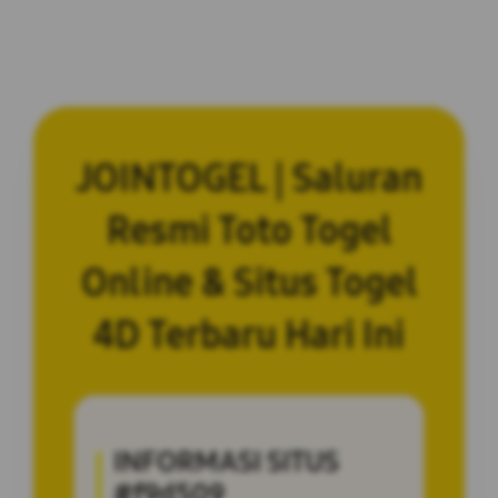
JOINTOGEL | Saluran
Resmi Toto Togel
Online & Situs Togel
4D Terbaru Hari Ini
INFORMASI SITUS
#f9d509