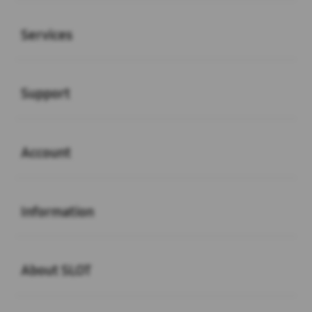
Buka
Services
Buka
Support
Buka
Account
Buka
Information
Buka
About SLOT