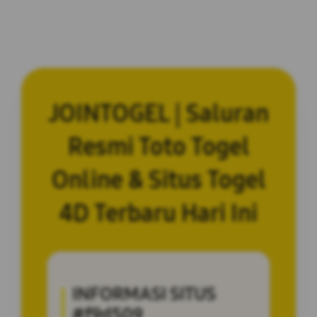
JOINTOGEL | Saluran
Resmi Toto Togel
Online & Situs Togel
4D Terbaru Hari Ini
INFORMASI SITUS
#f9d509