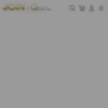
Skip
to
Cari
Troli
Login
Navigation
content