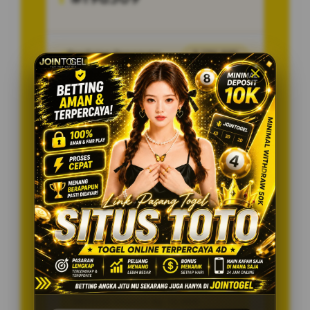
Penilaian Pengguna
5.236.895
Sistem Pembayaran
4 Metode
Layanan Support
24/7
Platform
Multi-Device
PENAWARAN SPESIAL
BONUS NEW MEMBER 150%
Minimal Deposit Rp. 10.000