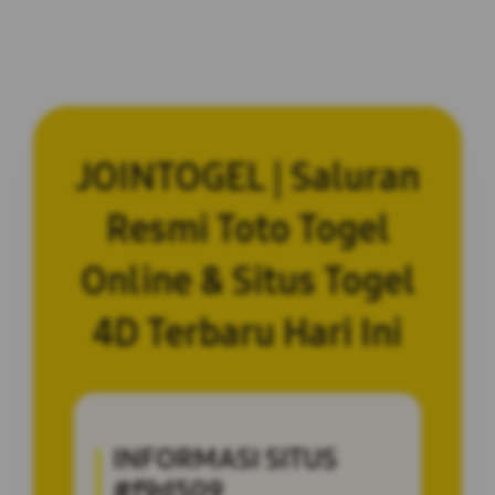
JOINTOGEL | Saluran
Resmi Toto Togel
Online & Situs Togel
4D Terbaru Hari Ini
INFORMASI SITUS
#f9d509