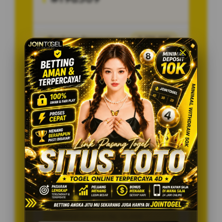
Penilaian Pengguna
5.236.895
Sistem Pembayaran
4 Metode
Layanan Support
24/7
Platform
Multi-Device
PENAWARAN SPESIAL
BONUS NEW MEMBER 150%
Minimal Deposit Rp. 10.000