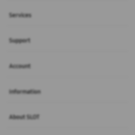
Buka
Services
Buka
Support
Buka
Account
Buka
Information
Buka
About SLOT