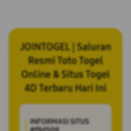
JOINTOGEL | Saluran
Resmi Toto Togel
Online & Situs Togel
4D Terbaru Hari Ini
INFORMASI SITUS
#f9d509