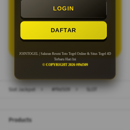
LOGIN
Minimal Withdraw Rp 50.000
DAFTAR
LOGIN
DAFTAR
JOINTOGEL | Saluran Resmi Toto Togel Online & Situs Togel 4D
Terbaru Hari Ini
© COPYRIGHT 2026 #f9d509
Layer Popup Close
Slot Jackpot
>
#f9d509
>
SLOT
Buka
Footer Navigation
Products