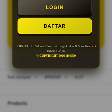
LOGIN
Minimal Withdraw Rp 50.000
DAFTAR
LOGIN
DAFTAR
JOINTOGEL | Saluran Resmi Toto Togel Online & Situs Togel 4D
Terbaru Hari Ini
© COPYRIGHT 2026 #f9d509
Layer Popup Close
Slot Jackpot
>
#f9d509
>
SLOT
Buka
Footer Navigation
Products