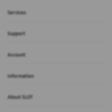
Buka
Services
Buka
Support
Buka
Account
Buka
Information
Buka
About SLOT