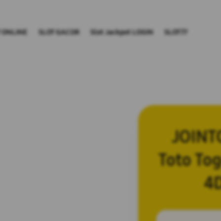
 ONLINE
SLOT GACOR
Slot Jackpot LOGIN
SLOT77
JOINTO
Toto Tog
4D