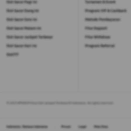
Slot Gacor Pagi Ini
Turnamen & Event
Slot Gacor Siang Ini
Program VIP & Cashback
Slot Gacor Sore Ini
Metode Pembayaran
Slot Gacor Malam Ini
Fitur Deposit
Slot Gacor Jackpot Terbesar
Fitur Withdraw
Slot Gacor Hari Ini
Program Referral
Slot777
© 2025 #f9d509 Situs Slot Jackpot Terbesar Di Indonesia. All rights reserved.
Privasi
Legal
Peta Situs
Indonesia / Bahasa Indonesia