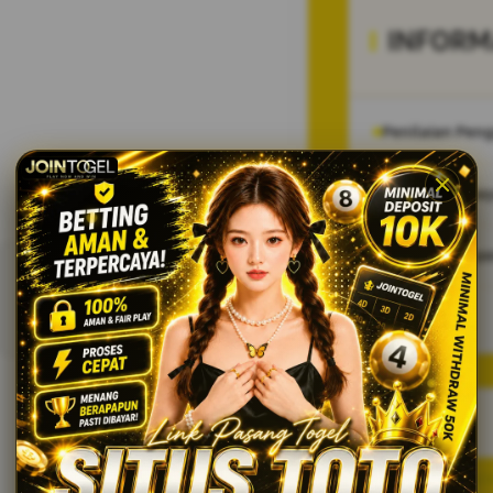
INFORMA
Penilaian Pen
Sistem Pemba
Layanan Suppo
+4 lebih
banyak
Platform
BONUS NEW 