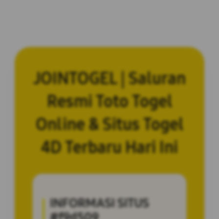
JOINTOGEL | Saluran
Resmi Toto Togel
Online & Situs Togel
4D Terbaru Hari Ini
INFORMASI SITUS
#f9d509