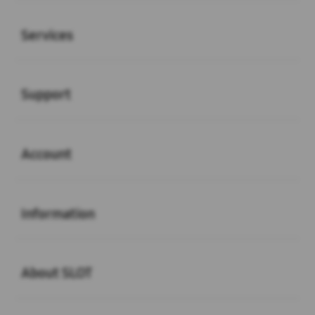
Buka
Services
Buka
Support
Buka
Account
Buka
Information
Buka
About SLOT